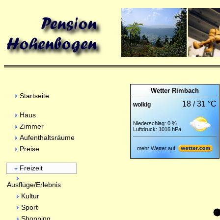
Wetter Rimbach
Startseite
18 / 31 °C
wolkig
Haus
Niederschlag: 0 %
Zimmer
Luftdruck: 1016 hPa
Aufenthaltsräume
Preise
mehr Wetter auf
Freizeit
Ausflüge/Erlebnis
Kultur
Sport
Shopping