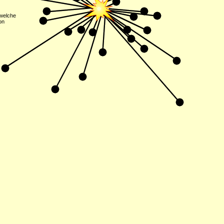
 welche
on