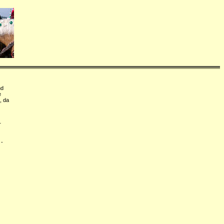
nd
e
, da
r
 -